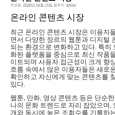
작성일:
2026년 04월 15일
글쓴이:
admin
온라인 콘텐츠 시장
최근 온라인 콘텐츠 시장은 이용자
면서 다양한 장르의 웹툰과 디지털 
되는 환경으로 변화하고 있다. 특히
화된 플랫폼을 중심으로 최신 작품
이트되며 사용자 접근성이 크게 향상
흐름 속에서 많은 이용자들은 새로운
확인하고 자신에게 맞는 콘텐츠를 찾
있다.
웹툰, 만화, 영상 콘텐츠 등은 단순한
나의 문화 트렌드로 자리 잡았으며, 
개와 동시에 높은 조회수를 기록하는 