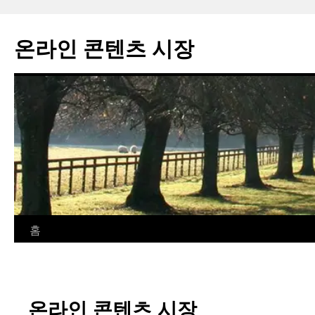
컨
텐
온라인 콘텐츠 시장
츠
로
건
너
뛰
기
홈
온라인 콘텐츠 시장